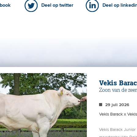
ebook
Deel op twitter
Deel op linkedi
Vekis Barac
Zoon van de zeer
wereld!
29 juli 2026
Vekis Barack x Veki
Vekis Barack Junior