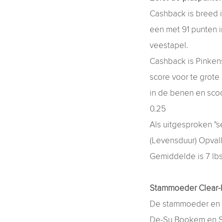
Cashback is breed i
een met 91 punten 
veestapel.
Cashback is Pinken
score voor te grote
in de benen en sco
0.25
Als uitgesproken "s
(Levensduur) Opvall
Gemiddelde is 7 lb
Stammoeder Clear
De stammoeder en ko
De-Su Bookem en SSI