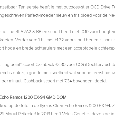
nzetbaar. Ten eerste heeft ie met outcross-stier OCD Drive Fe
ingeschreven Parfect-moeder nieuw en fris bloed voor de N
stier, heeft A2A2 & BB en scoort heeft met -0.10 voor hoog
 koeien. Verder vereft hij met +1.32 voor stand benen zijaan
ort hoge en brede achteruiers met een acceptabele achters
elling point" scoort Cashback +3.30 voor CCR (Dochtervruchtb
end is ook zijn goede melksnelheid wat voor het eerst nieuw 
s per minuut. Cashback scoort met 7.34 bovengemiddeld.
-Echo Ramos 1200 EX-94 GMD DOM
e op de foto in de flyer is Clear-Echo Ramos 1200 EX-94. Z
 Mogul Reflector! In 2013 heeft Vekis Genetics deze koe in 