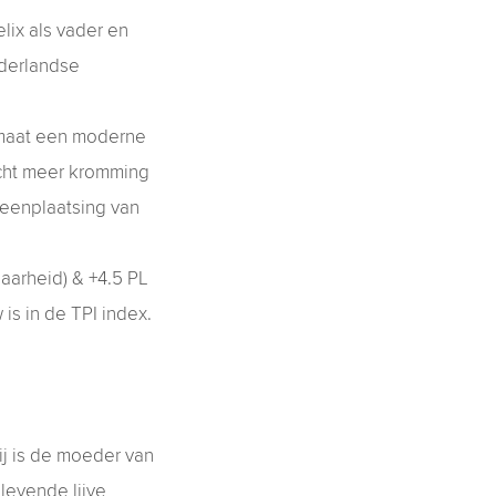
lix als vader en
ederlandse
temaat een moderne
zicht meer kromming
peenplaatsing van
aarheid) & +4.5 PL
is in de TPI index.
ij is de moeder van
levende lijve