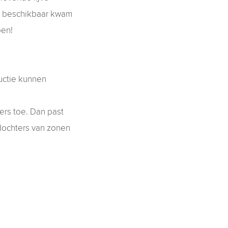
k beschikbaar kwam
pen!
uctie kunnen
ers toe. Dan past
dochters van zonen