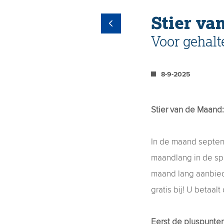
Stier va
Voor gehalt
8-9-2025
Stier van de Maand
In de maand septem
maandlang in de spo
maand lang aanbiede
gratis bij! U betaal
Eerst de pluspunte