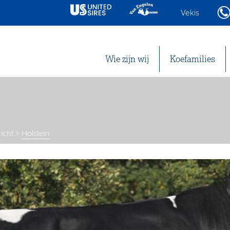
Vekis
Wie zijn wij
Koefamilies
icht
>
Holstein