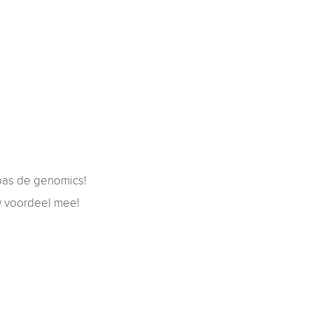
 pas de genomics!
w voordeel mee!