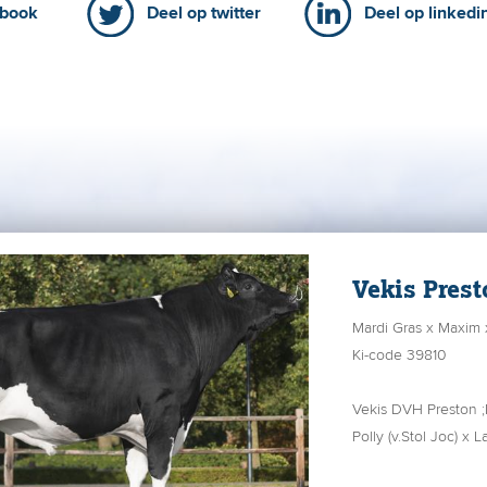
ebook
Deel op twitter
Deel op linkedi
Vekis Prest
Mardi Gras x Maxim 
Ki-code 39810
Vekis DVH Preston ;
Polly (v.Stol Joc) 
x Starbuck EX 91 x 