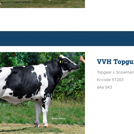
Als vaars eindigde z
Zwolle!
Als 2e en 3e kalfs 
Afgelopen Zukunft Ri
Red een erg uniform
VVH Topgu
Topgear x Snowman 
Ki-code 57283
aAa 543
VVH Topgun is de h
Topgun; Topgear x 
Isa VG-87 (v. Shottl