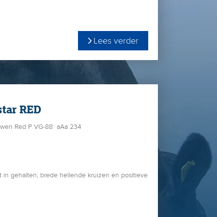
99 dagen al 68.302 Kg melk geproduceerd. (48,8
Lees verder
star RED
 Gwen Red P VG-88 aAa 234
it in gehalten; brede hellende kruizen en positieve
eid
naast
ijn ook hoge ogen heeft gegooid op keuringen.