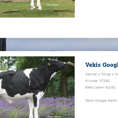
De moeder van Prest
305 dgn 10.237 kg M
Op
YouTube
kunt u 
Preston en prachtig
Vekis Goog
Denver x Tango x S
Ki-code: 57248
Beta Casein A2/A2
Vekis Google stamt v
Super Gigi VG-88, e
familie veel melk k