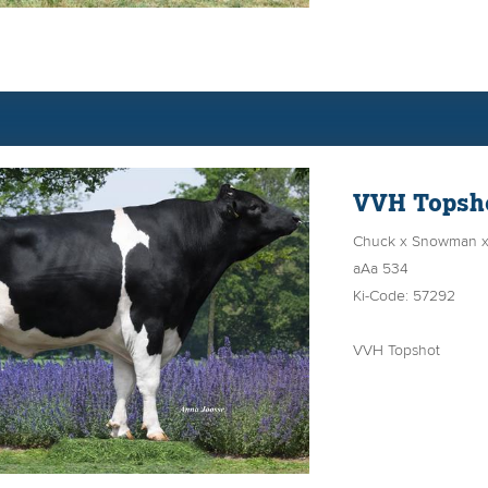
Brede "bakken
Moeder VVH ISA 12
Functionele u
tevens de moeder v
speenlengte
543.
Blokken van 
Halfbroer va
VVH Topsh
Chuck x Snowman x 
aAa 534
Ki-Code: 57292
VVH Topshot
Peak Chuck x VVH Is
VG-87 (v. Shottle) x
Enorm ontwikk
Stier met vee