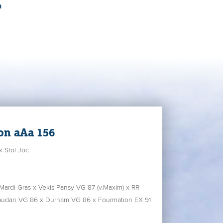
n
on aAa 156
x Stol Joc
Mardi Gras x Vekis Pansy VG 87 (v.Maxim) x RR
x Laudan VG 86 x Durham VG 86 x Fourmation EX 91
Saber Pannzy EX 95.