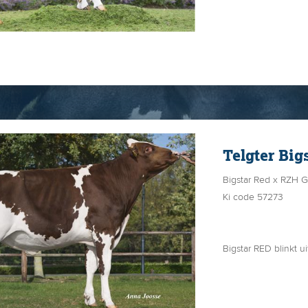
Gigi ze heeft in 13
gem. per dag)
Telgter Big
Bigstar Red x RZH
Ki code 57273
Bigstar RED blinkt u
dochtervruchtbaarh
Moeder RZH Gwen P is een super beste Ladd P-dochter die niet 
erg productief te z