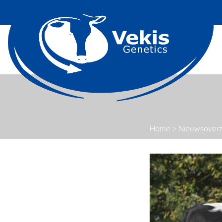
Home
>
Nieuwsoverz