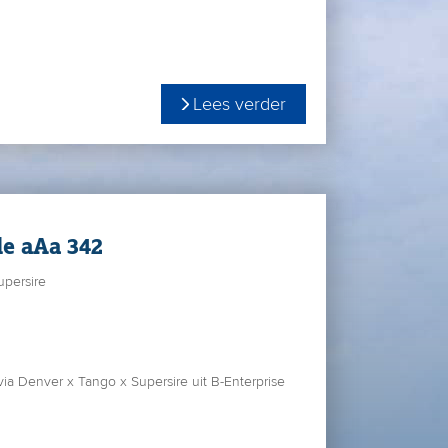
on maakt een mooie lijst als tweede kalfs koe in
elk en 4,27%Vet en 3,78% Eiwit!
meer informatie zien over de koefamilie achter
Lees verder
e bewegende beelden van zijn dochters.
le aAa 342
upersire
ia Denver x Tango x Supersire uit B-Enterprise
en exclusieve koefamilie voor Europa. Dat de
an geven bewijst Super