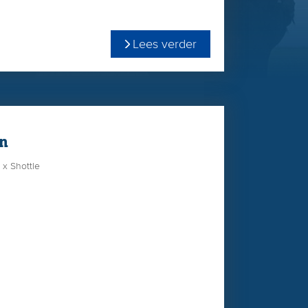
e bij de
beste 6 vaarzen
op de HHH-show in
Lees verder
werd ze Reserve Kampioen in Putten.
nd in Alsfeld liet een Powerball-broer van Bigstar
e dochtergroep zien!
n
x Shottle
alfbroer van Repairman
VVH Isa 12 EX-90 (v.Snowma n) x Koepon Shottle
e) x Regancrest Ito VG-86