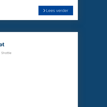
" van koeien met ruime conditie score
 EX-90 is de bekende Snowman dochter en
iers met perfecte speenplaatsing en langere
Lees verder
an Repairman. Topgun is geanalyseerd met aAa
klauwen
n Repairman
ot
Shottle
a 12 EX-90 (v. Snowman) x Koepon Shottle Isa
 Regancrest Ito Isa VG-86
elde stier met veel kracht
l melkaanleg